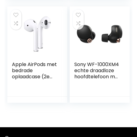
met Jabra
MultiSensor Voice
voor heldere
gesprekken –
goud/beige
Apple AirPods met
Sony WF-1000XM4
bedrade
echte draadloze
oplaadcase (2e
hoofdtelefoon met
generatie)
ruisonderdrukking
(tot 24 uur
batterijduur,
stabiele
Bluetooth-
verbinding,
geoptimaliseerd
voor Alexa en
Google Assistant,