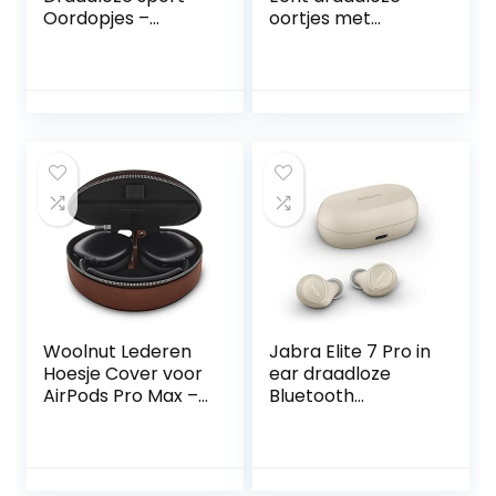
Oordopjes –
oortjes met
Bluetooth
ruisonderdrukking
hoofdtelefoon met
– IPX4-
microfoon –
classificatie,
Ruisonderdrukking
zweetbestendige
oordopjes met
oortjes,
draadloze
compatibel met
oplaadhouder –
Apple en Android,
IPX5
Class 1 Bluetooth®,
Waterafstotend –
ingebouwde
28 uur batterijduur
microfoon –
– Pearl
Muntgrijs
Woolnut Lederen
Jabra Elite 7 Pro in
Hoesje Cover voor
ear draadloze
AirPods Pro Max –
Bluetooth
Cognac Bruin
oordopjes –
aanpasbare active
noise cancellation
– compact design