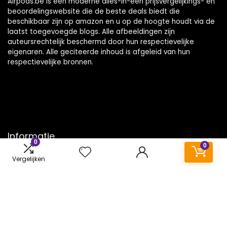
Airpods.be is een moderne alles-in-één prijsvergelijkings- en
beoordelingswebsite die de beste deals biedt die
beschikbaar zijn op amazon en u op de hoogte houdt via de
laatst toegevoegde blogs. Alle afbeeldingen zijn
auteursrechtelijk beschermd door hun respectievelijke
eigenaren. Alle geciteerde inhoud is afgeleid van hun
respectievelijke bronnen.
Informatie
0
0
Contact
Vergelijken
Klantenservice
Over ons
Onze webshops
Vacature