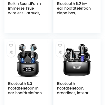
Belkin SoundForm
Bluetooth 5.2 in-
Immerse True
ear hoofdtelefoon,
Wireless Earbuds,
diepe bas,
hybride
ingebouwde
ruisonderdrukking,
microfoon
draadloos opladen,
hoofdtelefoon, 40
zweet- en
uur speeltijd, USB-
waterbestendig,
C-oplaadbox, IPX7
Apple Zoek mijn en
waterdichte
Belkin Ping My
oortelefoon met
Earbuds voor
aanraakbediening,
iPhone, Galaxy,
voor werk en reizen
Pixel etc, zwart
(roze)
Bluetooth 5.3
Bluetooth
hoofdtelefoon in-
hoofdtelefoon,
ear hoofdtelefoon
draadloos, in-ear
draadloze
hoofdtelefoon,
Bluetooth met ENC
Bluetooth 5.2, met