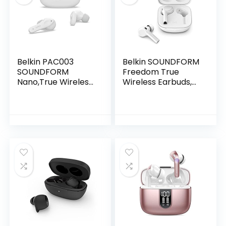
Belkin PAC003
Belkin SOUNDFORM
SOUNDFORM
Freedom True
Nano,True Wireless
Wireless Earbuds,
Earbuds voor
draadloze
kinderen, volume
Bluetooth-
begrensd op
oordopjes met
85 dB,Online
draadloze
onderwijs,IPX5-
oplaadcase, IPX5-
gecertificeerd,24
geclassificeerd:
uur afspeeltijd voor
zweet- en
iPhone,iPad, Kindle,
waterbestendig,
Pixel en meer,eén
met diepe bas,
maat ,Wit
voor iPhone en
Android – Wit