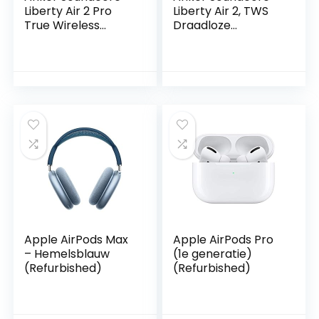
Liberty Air 2 Pro
Liberty Air 2, TWS
True Wireless
Draadloze
Earbuds, Oordopjes
Oordopjes,
Draadloos Gerichte
Bluetooth
Actieve
Oordopjes met 4
Ruisonderdrukking,
microfoon, 28 uur
PureNote-
batterijduur,
Technologie, 6 Mics
gepersonaliseerde
voor Oproepen,
HearID EQ,
26u Speeltijd,
Bluetooth 5
Draadloos
Opladen(Zwart)
Apple AirPods Max
Apple AirPods Pro
– Hemelsblauw
(1e generatie)
(Refurbished)
(Refurbished)