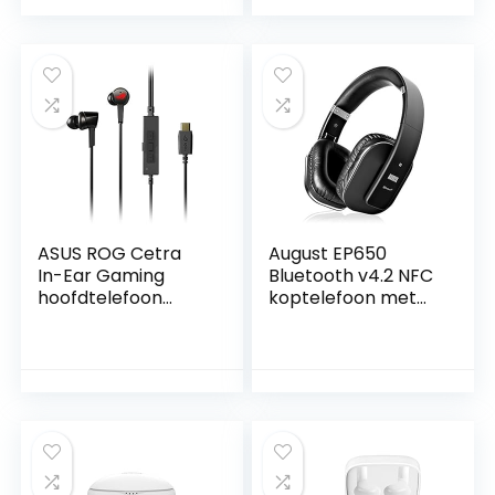
ASUS ROG Cetra
August EP650
In-Ear Gaming
Bluetooth v4.2 NFC
hoofdtelefoon
koptelefoon met
Virtual 7.1 Sound
aptX Low Latency –
Eén maat zwart
draadloze over-ear
hoofdtelefoon met
individueel geluid
zwart