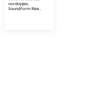
oordopjes,
SoundForm Rise
True Wireless
Earbuds met
Bluetooth 5.2 en
draadloze
oplaadcase,
zweet- en
waterbestendig
(IPX5), met diepe
bas voor iPhone,
Galaxy, Pixel en
meer – Wit