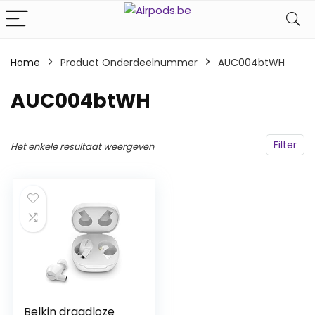
Home
Product Onderdeelnummer
‎AUC004btWH
‎AUC004btWH
Filter
Het enkele resultaat weergeven
Belkin draadloze