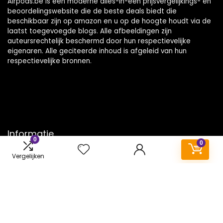
Airpods.be is een moderne alles-in-één prijsvergelijkings- en
beoordelingswebsite die de beste deals biedt die
beschikbaar zijn op amazon en u op de hoogte houdt via de
laatst toegevoegde blogs. Alle afbeeldingen zijn
auteursrechtelijk beschermd door hun respectievelijke
eigenaren. Alle geciteerde inhoud is afgeleid van hun
respectievelijke bronnen.
Informatie
0
0
Contact
Vergelijken
Klantenservice
Over ons
Onze webshops
Vacature