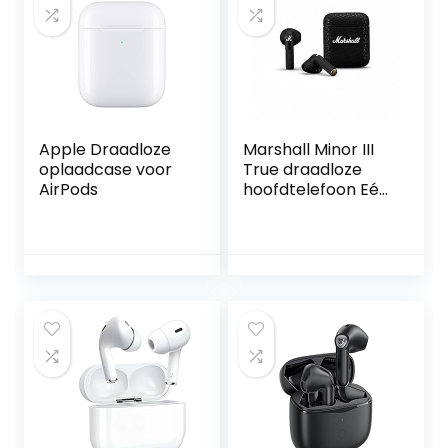
oplaadcase
Apple Draadloze
Marshall Minor III
oplaadcase voor
True draadloze
AirPods
hoofdtelefoon Eén
maat- Zwart