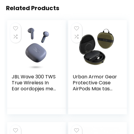
Related Products
JBL Wave 300 TWS
Urban Armor Gear
True Wireless In
Protective Case
Ear oordopjes met
AirPods Max tas
Bluetooth in Blauw
nylon, grote lus
; Draadloze oortjes
102750117272 Olive
met
geïntegreerde
microfoon ;
Afspeeltijd van 26
uur ; Incl;