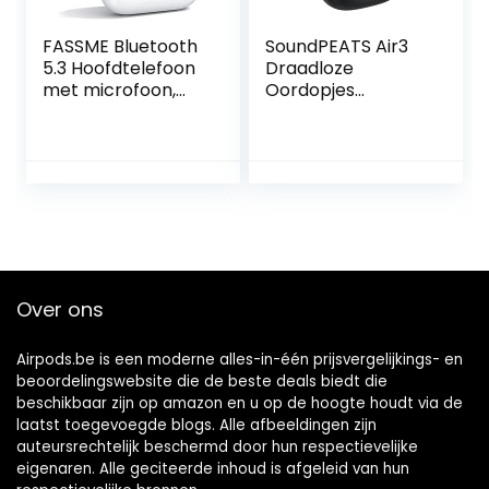
FASSME Bluetooth
SoundPEATS Air3
5.3 Hoofdtelefoon
Draadloze
met microfoon,
Oordopjes
AIR Pro 2
Bluetooth 5.2,
oordopjes,
Wireless Earbuds
draadloos, HiFi IPX7
met Qualcomm
waterdicht,
QCC3040 en
ruisonderdrukking,
aptX-Adaptive, 4-
Touch Control30H,
Mic en CVC 8.0
sport met koord
Noise Cancellation,
in-Ear Detectie,
Game Mode Zwart
Over ons
Airpods.be is een moderne alles-in-één prijsvergelijkings- en
beoordelingswebsite die de beste deals biedt die
beschikbaar zijn op amazon en u op de hoogte houdt via de
laatst toegevoegde blogs. Alle afbeeldingen zijn
auteursrechtelijk beschermd door hun respectievelijke
eigenaren. Alle geciteerde inhoud is afgeleid van hun