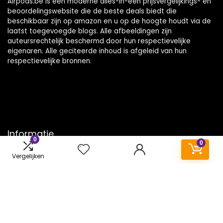
Airpods.be is een moderne alles-in-één prijsvergelijkings- en
beoordelingswebsite die de beste deals biedt die
beschikbaar zijn op amazon en u op de hoogte houdt via de
laatst toegevoegde blogs. Alle afbeeldingen zijn
auteursrechtelijk beschermd door hun respectievelijke
eigenaren. Alle geciteerde inhoud is afgeleid van hun
respectievelijke bronnen.
Informatie
0
0
Contact
Vergelijken
Klantenservice
Over ons
Onze webshops
Vacature