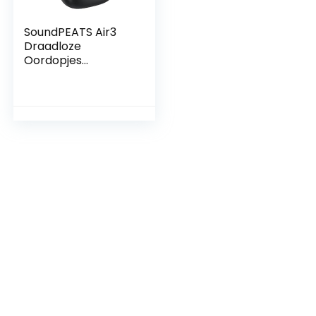
SoundPEATS Air3
Draadloze
Oordopjes
Bluetooth 5.2,
Wireless Earbuds
met Qualcomm
QCC3040 en aptX-
Adaptive, 4-Mic en
CVC 8.0 Noise
Cancellation, in-Ear
Detectie, Game
Mode Zwart