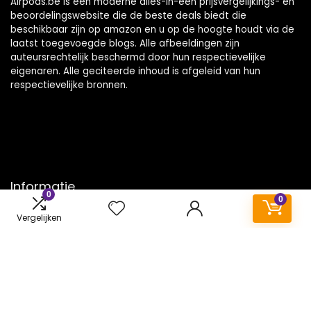
Airpods.be is een moderne alles-in-één prijsvergelijkings- en
beoordelingswebsite die de beste deals biedt die
beschikbaar zijn op amazon en u op de hoogte houdt via de
laatst toegevoegde blogs. Alle afbeeldingen zijn
auteursrechtelijk beschermd door hun respectievelijke
eigenaren. Alle geciteerde inhoud is afgeleid van hun
respectievelijke bronnen.
Informatie
0
0
Contact
Vergelijken
Klantenservice
Over ons
Onze webshops
Vacature