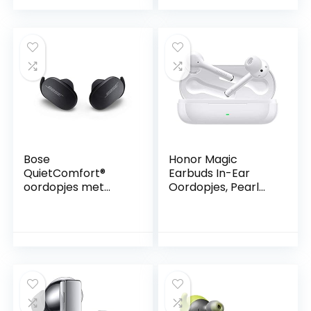
Bose
Honor Magic
QuietComfort®
Earbuds In-Ear
oordopjes met
Oordopjes, Pearl
ruisonderdrukking,
White
volledig draadloze
Bluetooth-
oordopjes met
spraakbediening,
hoogwaardige
ruisonderdrukking
en oplaadcase,