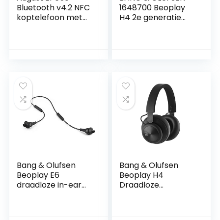
Bluetooth v4.2 NFC
1648700 Beoplay
koptelefoon met
H4 2e generatie
aptX Low Latency –
Over-Ear
draadloze over-ear
draadloze
hoofdtelefoon met
hoofdtelefoon, Mat
individueel geluid
Zwart, standaard
zwart
Bang & Olufsen
Bang & Olufsen
Beoplay E6
Beoplay H4
draadloze in-ear
Draadloze
oortelefoon, Black
Hoofdtelefoon (1E
Generatie), Zwart