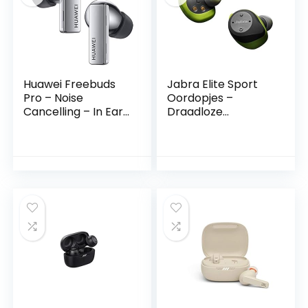
zwart
Huawei Freebuds
Jabra Elite Sport
Pro – Noise
Oordopjes –
Cancelling – In Ear
Draadloze
– Tot 36 Uur
Oordopjes –
Luisteren – Silver
Grijsgroen
Frost