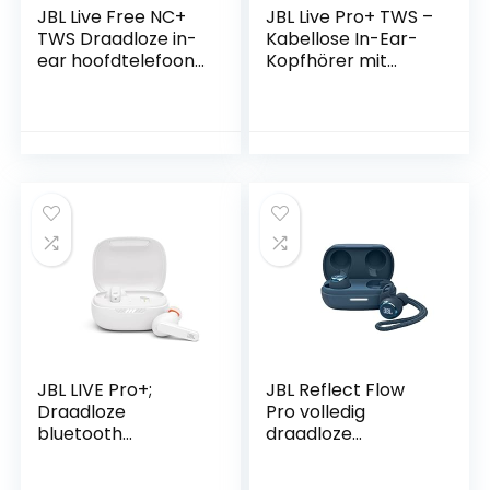
JBL Live Free NC+
JBL Live Pro+ TWS –
TWS Draadloze in-
Kabellose In-Ear-
ear hoofdtelefoon
Kopfhörer mit
met
Noise Cancelling in
ruisonderdrukking
Beige – Bis zu 28
in zwart – tot 21 uur
Stunden
batterijduur – incl.
Akkulaufzeit – Inkl.
oplaadbox
Ladebox, 44*100
*160mm,
JBLLIVEPROPTWSBE
G
JBL LIVE Pro+;
JBL Reflect Flow
Draadloze
Pro volledig
bluetooth
draadloze
oordopjes met
sportoordopjes
ruisonderdrukking,
met Adaptive Noise