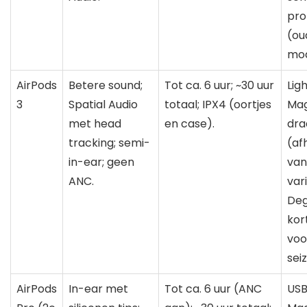
pro
(ou
mod
AirPods
Betere sound;
Tot ca. 6 uur; ~30 uur
Lig
3
Spatial Audio
totaal; IPX4 (oortjes
Ma
met head
en case).
dra
tracking; semi-
(af
in-ear; geen
van
ANC.
var
Deg
kor
voor
sei
AirPods
In-ear met
Tot ca. 6 uur (ANC
USB