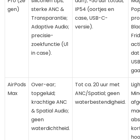
Pro (2e
siliconen tips;
aan); ~30 uur totaal;
Mag
gen)
sterke ANC &
IP54 (oortjes en
Pop
Transparantie;
case, USB-C-
pro
Adaptive Audio;
versie).
Bla
precisie-
Fri
zoekfunctie (U1
act
in case).
dat
US
gaa
AirPods
Over-ear;
Tot ca. 20 uur met
Lig
Max
topgeluid;
ANC/Spatial; geen
Min
krachtige ANC
waterbestendigheid.
afg
& Spatial Audio;
ma
geen
abs
waterdichtheid.
kor
hoog