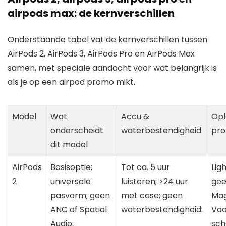
airpods max: de kernverschillen
Onderstaande tabel vat de kernverschillen tussen
AirPods 2, AirPods 3, AirPods Pro en AirPods Max
samen, met speciale aandacht voor wat belangrijk is
als je op een airpod promo mikt.
Model
Wat
Accu &
Opl
onderscheidt
waterbestendigheid
pro
dit model
AirPods
Basisoptie;
Tot ca. 5 uur
Lig
2
universele
luisteren; >24 uur
ge
pasvorm; geen
met case; geen
Mag
ANC of Spatial
waterbestendigheid.
Vaa
Audio.
sch