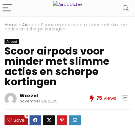
Home
»
Airpod
»
Scoor airpods voor minder met slimme
acties en scherpe kortingen
Airpod
Scoor airpods voor
minder met slimme
acties en scherpe
kortingen
Wozzel
75
Views
november 24, 2025
0
Save