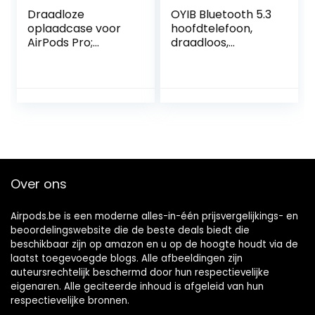
Draadloze
OYIB Bluetooth 5.3
oplaadcase voor
hoofdtelefoon,
AirPods Pro;
draadloos,
reserveoplaadcas
bluetooth met 4
e; met Bluetooth-
ENC-micro, 2022
koppeling
nieuwe
(hoofdtelefoon
meeslepende hifi
niet inbegrepen);
bluetooth-
ingebouwde
hoofdtelefoon,
batterij voor 7
touch-control,
keer volledige
oortelefoon met
lading; voor
led-display, 25 uur,
Over ons
AirPods Pro.
IPX7 waterdicht,
USB-C
Airpods.be is een moderne alles-in-één prijsvergelijkings- en
beoordelingswebsite die de beste deals biedt die
beschikbaar zijn op amazon en u op de hoogte houdt via de
laatst toegevoegde blogs. Alle afbeeldingen zijn
auteursrechtelijk beschermd door hun respectievelijke
eigenaren. Alle geciteerde inhoud is afgeleid van hun
respectievelijke bronnen.