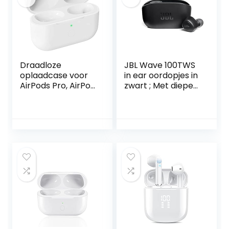
voor werk en
Headset Premium
reizen (roze)
Diepe Bas Rose
Gold
Draadloze
JBL Wave 100TWS
oplaadcase voor
in ear oordopjes in
AirPods Pro, AirPod
zwart ; Met diepe
Pro Wireless
bas, compact
Charging Case
formaat en
met Bluetooth
batterijduur van 20
synchronisatiekno
uur
p, 660 mAh
batterij vervanging
oplaadcase,
AirPods Pro niet
inbegrepen