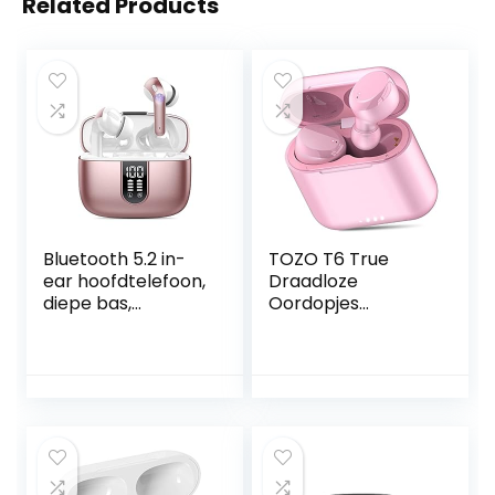
Related Products
Bluetooth 5.2 in-
TOZO T6 True
ear hoofdtelefoon,
Draadloze
diepe bas,
Oordopjes
ingebouwde
Bluetooth
microfoon
Hoofdtelefoon
hoofdtelefoon, 40
Touch Control met
uur speeltijd, USB-
Draadloze
C-oplaadbox, IPX7
Opladen IPX8
waterdichte
Waterdichte
oortelefoon met
Stereo
aanraakbediening,
Oortelefoon in Ear