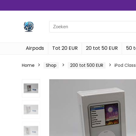
Search
for:
Airpods
Tot 20 EUR
20 tot 50 EUR
50 t
Home
Shop
200 tot 500 EUR
iPod Class