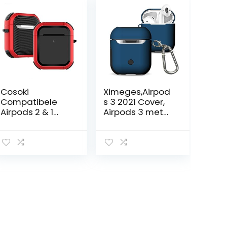
Cosoki
Ximeges,Airpod
Compatibele
s 3 2021 Cover,
Airpods 2 & 1
Airpods 3 met
hoes met
hangslot Gen 3
sleutelhanger,
Schokbestendig
hoes voor
e harde case
Airpods 2 & 1,
met
compatibel met
sleutelhanger,
Apple Airpods 2
compatibel met
& 1 oplaadcase
Apple Airpods
3rd Gen 2021-
blauw