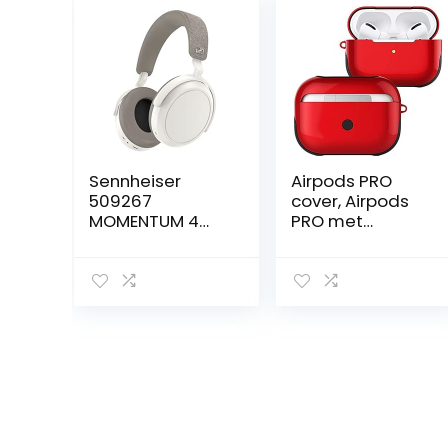
Sennheiser
Airpods PRO
509267
cover, Airpods
MOMENTUM 4
PRO met
draadloze
hangslot,
hoofdtelefoon –
stootvaste
Bluetooth
hardcase met
headset voor
sleutelhanger,
kristalheldere
compatibel met
gesprekken met
Apple Airpods
Adaptive Noise
Pro Gen -rood
Cancellation, 60
uur accuduur,
instelbaar
geluid – wit