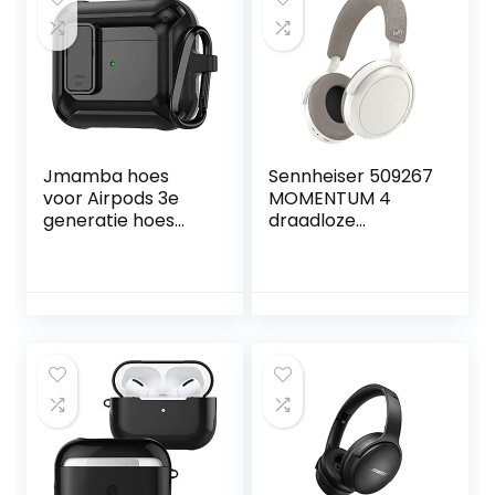
Jmamba hoes
Sennheiser 509267
voor Airpods 3e
MOMENTUM 4
generatie hoes
draadloze
met slot, militaire
hoofdtelefoon –
AirPods 3 hoesje
Bluetooth headset
voor mannen
voor kristalheldere
vrouwen hard shell
gesprekken met
schokbestendig
Adaptive Noise
voor AirPod 3e
Cancellation, 60
generatie case
uur accuduur,
2021
instelbaar geluid –
wit