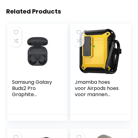
Related Products
Samsung Galaxy
Jmamba hoes
Buds2 Pro
voor Airpods hoes
Graphite
voor mannen
hoofdtelefoon
vrouwen, militaire
luchtpods hoes
compatibel met
Apple AirPods 2 & 1