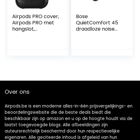
Airpods PRO cover,
Bose
Airpods PRO met
QuietComfort 45
hangslot,
draadloze noise
stootvaste
cancelling
hardcase met
Bluetooth-
sleutelhanger,
hoofdtelefoon met
compatibel met
microfoon voor
Apple Airpods Pro
oproepen – Zwart
Gen – zwart
Over ons
Airpods.be is een moderne alles-in-één prijsvergelijkings- en
beoordelingswebsite die de beste deals biedt die
beschikbaar zijn op amazon en u op de hoogte houdt via de
laatst toegevoegde blogs. Alle afbeeldingen zijn
auteursrechtelijk beschermd door hun respectievelijke
eigenaren. Alle geciteerde inhoud is afgeleid van hun