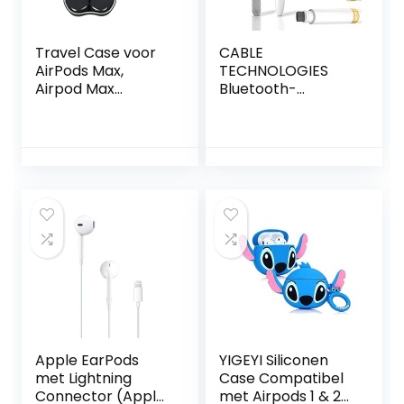
Travel Case voor
CABLE
AirPods Max,
TECHNOLOGIES
Airpod Max
Bluetooth-
accessoires
hoofdtelefoon-
Hoofdtelefoon
reinigingsstift,
Beschermende PU
AirPods,
& EVA & Polyester
multifunctionele
Opbergtas
reinigingsborstel,
Draagbare
universele
Opbergdoos
hoofdtelefoon,
Airpod Max case
compatibel met
Airpods 1 2 Pro
(goud)
Apple EarPods
YIGEYI Siliconen
met Lightning
Case Compatibel
Connector (Apple
met Airpods 1 & 2