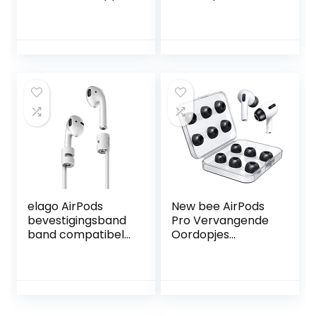
oordopjes)
Grappige Leuke 3D
Cartoon Cover
[3D-Animatieserie
Avatar] (Big Ear
Stitch)
elago AirPods
New bee AirPods
bevestigingsband
Pro Vervangende
band compatibel
Oordopjes
met Apple AirPods
Geheugenschuim
1 en 2 – van
Vervanging
soepele siliconen,
Oortips 6 Paar
45 cm, perfect
Oordopjes met
voor sport, vrije tijd
Case voor Airpods