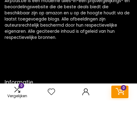
Airpods.be is een moderne alles-in-één prijsvergelijkings- en
beoordelingswebsite die de beste deals biedt die
beschikbaar zijn op amazon en u op de hoogte houdt via de
laatst toegevoegde blogs. Alle afbeeldingen zijn
auteursrechtelijk beschermd door hun respectievelijke
eigenaren. Alle geciteerde inhoud is afgeleid van hun
respectievelijke bronnen.
Informatie
0
0
Contact
Vergelijken
Klantenservice
Over ons
Onze webshops
Vacature