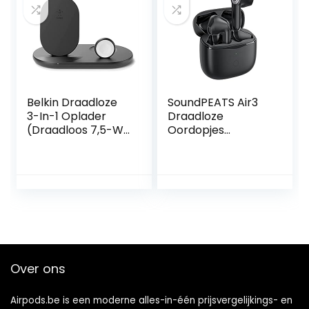
waterdicht,
automatische
verbinding, wit
Belkin Draadloze
SoundPEATS Air3
3-In-1 Oplader
Draadloze
(Draadloos 7,5-W-
Oordopjes
Laadstation Voor
Bluetooth 5.2,
Iphone, Apple
Wireless Earbuds
Watch En Airpods)
met Qualcomm
– Draadloos
QCC3040 en
Laadstation,
aptX-Adaptive, 4-
Draadloos Iphone-
Mic en CVC 8.0
Laadstation, Apple
Noise Cancellation,
Watch
in-Ear Detectie,
Laadstandaard,
Game Mode Zwart
Over ons
Zwart
Airpods.be is een moderne alles-in-één prijsvergelijkings- en