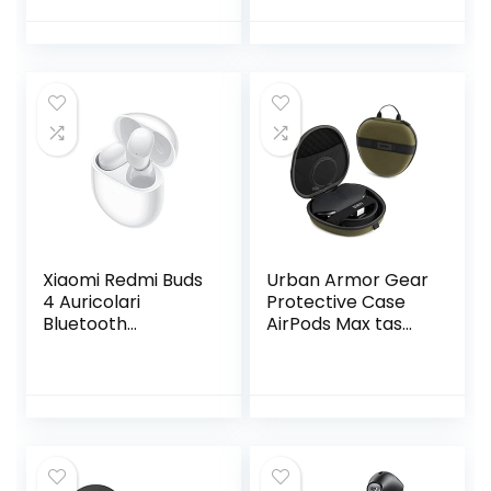
een actieve
cancelling – in-ear
levensstijl,
– IPX5
muziek/bellen met
aanpasbare
akoestiek,
ruisonderdrukking,
aanraakbediening
en IP54
Xiaomi Redmi Buds
Urban Armor Gear
4 Auricolari
Protective Case
Bluetooth
AirPods Max tas
ruisonderdrukking,
nylon, grote lus
3 graden
102750117272 Olive
aanpasbaar, 30
uur batterijduur,
dubbele
transparante
modus, IP54