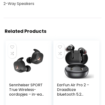
2-Way Speakers
Related Products
Sennheiser SPORT
EarFun Air Pro 2 –
True Wireless-
Draadloze
oordopjes – in-ear
bluetooth 5.2
hoofdtelefoon met
oordopjes – Hybrid
bluetooth voor
active noise