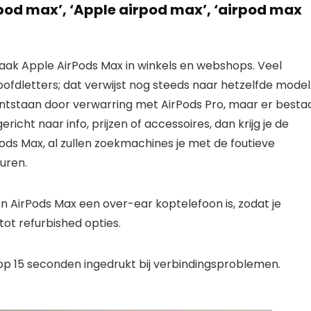
od max’, ‘Apple airpod max’, ‘airpod max
 vaak Apple AirPods Max in winkels en webshops. Veel
fdletters; dat verwijst nog steeds naar hetzelfde model
ntstaan door verwarring met AirPods Pro, maar er besta
richt naar info, prijzen of accessoires, dan krijg je de
ods Max, al zullen zoekmachines je met de foutieve
uren.
en AirPods Max een over-ear koptelefoon is, zodat je
tot refurbished opties.
op 15 seconden ingedrukt bij verbindingsproblemen.