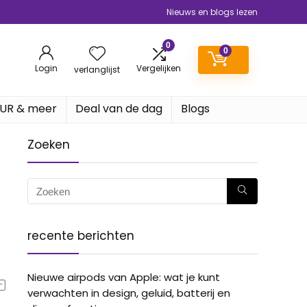
Nieuws en blogs lezen
0
0
Login
Vergelijken
verlanglijst
EUR & meer
Deal van de dag
Blogs
Zoeken
recente berichten
Nieuwe airpods van Apple: wat je kunt
verwachten in design, geluid, batterij en