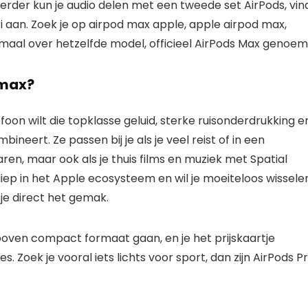
rder kun je audio delen met een tweede set AirPods, vin
iri aan. Zoek je op airpod max apple, apple airpod max,
emaal over hetzelfde model, officieel AirPods Max genoem
 max?
foon wilt die topklasse geluid, sterke ruisonderdrukking e
neert. Ze passen bij je als je veel reist of in een
en, maar ook als je thuis films en muziek met Spatial
diep in het Apple ecosysteem en wil je moeiteloos wissele
je direct het gemak.
oven compact formaat gaan, en je het prijskaartje
Zoek je vooral iets lichts voor sport, dan zijn AirPods P