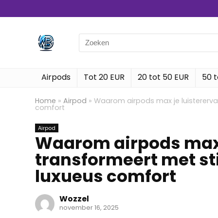
Search
for:
Airpods
Tot 20 EUR
20 tot 50 EUR
50 t
Home
»
Airpod
»
Waarom airpods max je luisterervari
comfort
Airpod
Waarom airpods max 
transformeert met stil
luxueus comfort
Wozzel
november 16, 2025