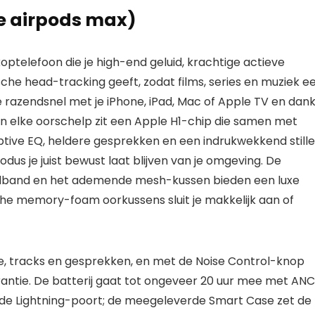
e airpods max)
ptelefoon die je high-end geluid, krachtige actieve
che head-tracking geeft, zodat films, series en muziek e
razendsnel met je iPhone, iPad, Mac of Apple TV en dankz
In elke oorschelp zit een Apple H1-chip die samen met
tive EQ, heldere gesprekken en een indrukwekkend stille
dus je juist bewust laat blijven van je omgeving. De
ofdband en het ademende mesh-kussen bieden een luxe
he memory-foam oorkussens sluit je makkelijk aan of
e, tracks en gesprekken, en met de Noise Control-knop
rantie. De batterij gaat tot ongeveer 20 uur mee met ANC
ia de Lightning-poort; de meegeleverde Smart Case zet de