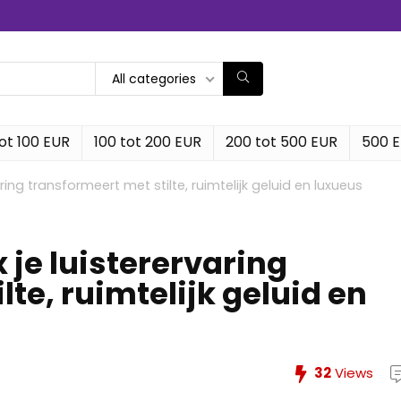
All categories
ot 100 EUR
100 tot 200 EUR
200 tot 500 EUR
500 
ng transformeert met stilte, ruimtelijk geluid en luxueus
je luisterervaring
te, ruimtelijk geluid en
32
Views