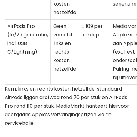
kosten
serienum
hetzelfde
AirPods Pro
Geen
± 109 per
MediaMark
(1e/2e generatie,
verschil:
oordop
Apple-servi
incl. USB-
links en
aan Apple
C/Lightning)
rechts
(excl. evt.
kosten
onderzoe
hetzelfde
Pairing m
bij uitleve
Kern: links en rechts kosten hetzelfde; standaard
AirPods liggen grofweg rond 70 per stuk en AirPods
Pro rond 110 per stuk. MediaMarkt hanteert hiervoor
doorgaans Apple’s vervangingsprijzen via de
servicebalie.