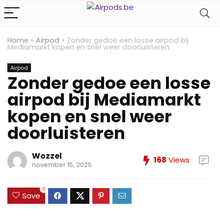
Home
»
Airpod
»
Zonder gedoe een losse airpod bij
Mediamarkt kopen en snel weer doorluisteren
Airpod
Zonder gedoe een losse
airpod bij Mediamarkt
kopen en snel weer
doorluisteren
Wozzel
168
Views
november 15, 2025
0
Save