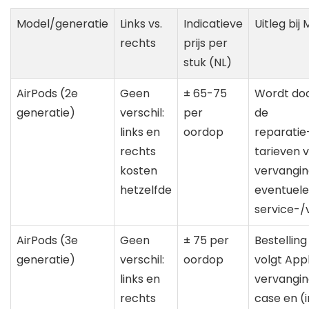
Model/generatie
Links vs.
Indicatieve
Uitleg bij
rechts
prijs per
stuk (NL)
AirPods (2e
Geen
± 65-75
Wordt doo
generatie)
verschil:
per
de
links en
oordop
reparatie
rechts
tarieven 
kosten
vervanging
hetzelfde
eventuele
service-/
AirPods (3e
Geen
± 75 per
Bestellin
generatie)
verschil:
oordop
volgt App
links en
vervangin
rechts
case en (i