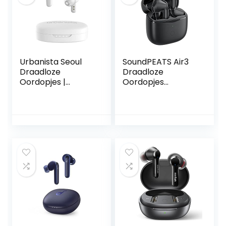
Urbanista Seoul
SoundPEATS Air3
Draadloze
Draadloze
Oordopjes |
Oordopjes
Draadloze Oortjes
Bluetooth 5.2,
met Microfoon | 70
Wireless Earbuds
ms Lage Latency
met Qualcomm
Gaming Oordopjes
QCC3040 en
| Bluetooth In-ear
aptX-Adaptive, 4-
Hoofdtelefoon |
Mic en CVC 8.0
Oplaadbare
Noise Cancellation,
Oortjes | 32 Uur
in-Ear Detectie,
Speeltijd | Parelwit
Game Mode Zwart