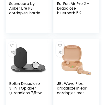
Soundcore by
EarFun Air Pro 2 –
Anker Life P3-
Draadloze
oordopjes, harde
bluetooth 5.2
bas, 6 microfoons
oordopjes – Hybrid
voor heldere
active noise
gesprekken,
cancelling – in-ear
meerdere
– IPX5
ruisonderdrukkings
modi, 35u speeltijd,
draadloos
opladen,
Soundcore-app,
aangepast geluid,
Gamingmodus
Belkin Draadloze
JBL Wave Flex,
3-In-1 Oplader
draadloze in ear
(Draadloos 7,5-W-
oordopjes met
Laadstation Voor
IP54 en IPX2
Iphone, Apple
waterdichtheid,