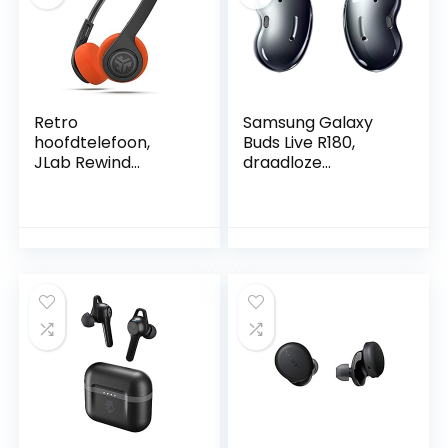
sport/werk/studie
Retro
Samsung Galaxy
hoofdtelefoon,
Buds Live R180,
JLab Rewind
draadloze
draadloze
Bluetooth-
hoofdtelefoon –
hoofdtelefoon met
Retro
ruisonderdrukking,
hoofdtelefoon met
zwart
aangepaste EQ3
geluid, 12 uur
bluetooth 5
speeltijd
lichtgewicht
hoofdtelefoon,
vintage
hoofdtelefoon met
microfoon –
Bluetooth