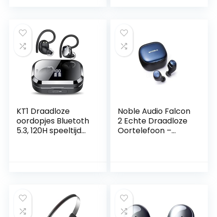
usb oplaadetui met
actieve
ruisonderdrukking,
IP55
zweetbestendighei
d en Signature 3 EQ
geluid
KT1 Draadloze
Noble Audio Falcon
oordopjes Bluetoth
2 Echte Draadloze
5.3, 120H speeltijd
Oortelefoon –
met oplaadhoes,
10+30 uur speeltijd,
stereo diepe bas,
Echte Draadloze
draadloze
Spiegeling,
hoofdtelefoon met
Bluetooth 5.2,
IPX7 waterdicht,
Draadloos
digitaal display,
Opladen, IPX7
sport oortelefoon
Waterdicht (Zwart)
voor