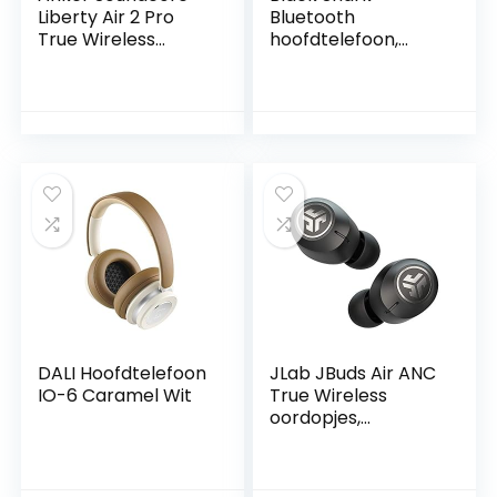
Liberty Air 2 Pro
Bluetooth
True Wireless
hoofdtelefoon,
Earbuds, Oordopjes
draadloos, met
Draadloos Gerichte
extreem lage
Actieve
latentie van 55 ms,
Ruisonderdrukking,
oortelefoon,
PureNote-
bluetooth gaming
Technologie, 6 Mics
met Bluetooth 5.2,
voor Oproepen,
dual modi, 10 mm
26u Speeltijd,
driver, 35 uur
Draadloos
speeltijd, IPX4
Opladen(Zwart)
waterdicht, 4
microfoons
DALI Hoofdtelefoon
JLab JBuds Air ANC
IO-6 Caramel Wit
True Wireless
oordopjes,
bluetooth
draadloze
hoofdtelefoon en