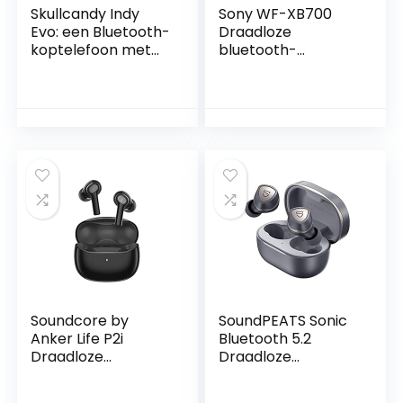
hoofdtelefoon
Skullcandy Indy
Sony WF-XB700
Evo: een Bluetooth-
Draadloze
koptelefoon met
bluetooth-
microfoon, True
hoofdtelefoon, met
Wireless, een
extra bas,
zweet, water- en
batterijduur tot 18
stofbestendig
uur, spat- en
ontwerp en een
zweetbestendighei
accuduur van 30
d, geïntegreerde
uur – Zwart
microfoon en
spraakassistent,
zwart (vernieuwd)
Soundcore by
SoundPEATS Sonic
Anker Life P2i
Bluetooth 5.2
Draadloze
Draadloze
oordopjes,
Oortelefoon In-Ear
audioverbetering
Draadloze