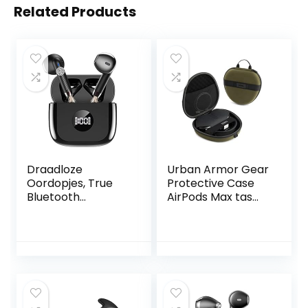
Related Products
Draadloze
Urban Armor Gear
Oordopjes, True
Protective Case
Bluetooth
AirPods Max tas
Hoofdtelefoon Mini
nylon, grote lus
102750117272 Olive