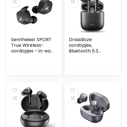
Sennheiser SPORT
Draadloze
True Wireless-
oordopjes,
oordopjes – in-ear
Bluetooth 5.3
hoofdtelefoon met
hoofdtelefoons,
bluetooth voor
HiFi Stereo
een actieve
draadloze
levensstijl,
hoofdtelefoon in
muziek/bellen met
het oor met 4 ENC
aanpasbare
ruisonderdrukkend
akoestiek,
e microfoons, 32
ruisonderdrukking,
uur speeltijd,
aanraakbediening
Touch Control,
en IP54
IPX6 waterdichte
sport oortelefoon
voor werk,
hardlopen