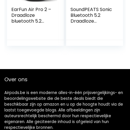
EarFun Air Pro 2 –
SoundPEATS Sonic
Draadloze
Bluetooth 5.2
bluetooth 5.2
Draadloze
oordopjes – Hybrid
Oortelefoon In-Ear
active noise
Draadloze
cancelling – in-ear
Oordopjes Diepe
– IPX5
Bas Stereo Geluid
TrueWireless
Mirroring
Hoofdtelefoon 35
Uur Speeltijd met
Type-C Opladen
Over ons
Airpods.be is een moderne alles-in-één prijsvergelijkings- en
beoordelingswebsite die de beste deals biedt die
beschikbaar zijn op amazon en u op de hoogte houdt via de
laatst toegevoegde blogs. Alle afbeeldingen zijn
auteursrechtelijk beschermd door hun respectievelijke
eigenaren. Alle geciteerde inhoud is afgeleid van hun
respectievelijke bronnen.